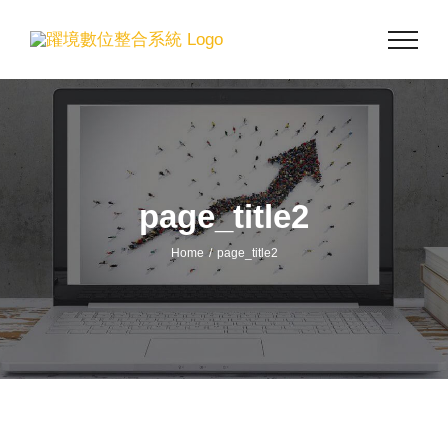
Skip
to
content
page_title2
Home
page_title2